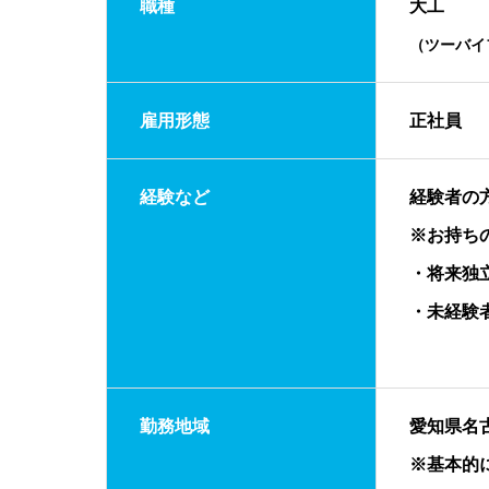
職種
大工
（ツーバイ
雇用形態
正社員
経験など
経験者の
※お持ち
・将来独
・未経験
勤務地域
愛知県名
※基本的